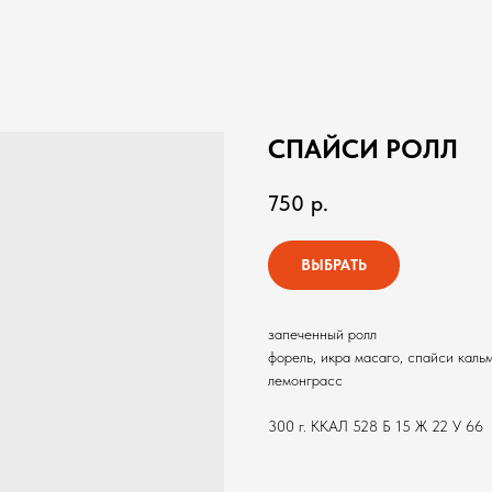
СПАЙСИ РОЛЛ
750
р.
ВЫБРАТЬ
запеченный ролл
форель, икра масаго, спайси каль
лемонграсс
300 г. ККАЛ 528 Б 15 Ж 22 У 66