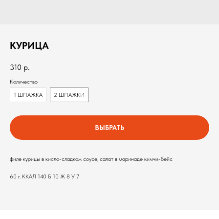
КУРИЦА
310
р.
Количество
1 ШПАЖКА
2 ШПАЖКИ
ВЫБРАТЬ
филе курицы в кисло-сладком соусе, салат в маринаде кимчи-бейс
60 г. ККАЛ 140 Б 10 Ж 8 У 7