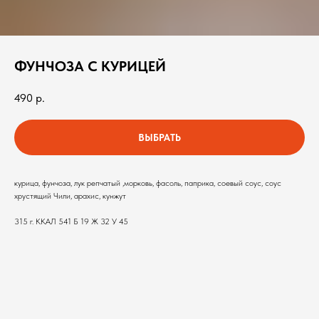
ФУНЧОЗА С КУРИЦЕЙ
490
р.
ВЫБРАТЬ
курица, фунчоза, лук репчатый ,морковь, фасоль, паприка, соевый соус, соус
хрустящий Чили, арахис, кунжут
315 г. ККАЛ 541 Б 19 Ж 32 У 45