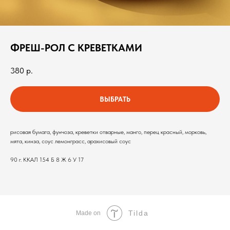
ФРЕШ-РОЛ С КРЕВЕТКАМИ
380
р.
ВЫБРАТЬ
рисовая бумага, фунчоза, креветки отварные, манго, перец красный, морковь,
мята, кинза, соус лемонграсс, арахисовый соус
90 г. ККАЛ 154 Б 8 Ж 6 У 17
Tilda
Made on