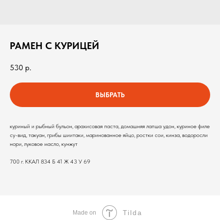
РАМЕН С КУРИЦЕЙ
530
р.
ВЫБРАТЬ
куриный и рыбный бульон, арахисовая паста, домашняя лапша удон, куриное филе
су-вид, такуан, грибы шиитаки, маринованное яйцо, ростки сои, кинза, водоросли
нори, луковое масло, кунжут
700 г. ККАЛ 834 Б 41 Ж 43 У 69
Tilda
Made on