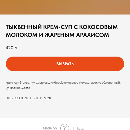
ТЫКВЕННЫЙ КРЕМ-СУП С КОКОСОВЫМ
МОЛОКОМ И ЖАРЕНЫМ АРАХИСОМ
420
р.
ВЫБРАТЬ
крем-суп (тыква, лук , морковь, имбирь), кокосовое молоко, арахис обжаренный,
кунжутное масло
310 г. ККАЛ 210 Б 5 Ж 12 У 20
Tilda
Made on